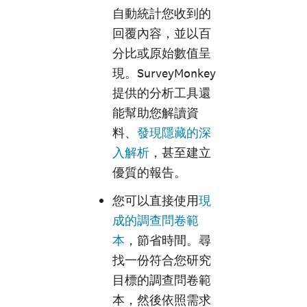
自動統計您收到的
回覆內容，並以百
分比或原始數值呈
現。SurveyMonkey
提供的分析工具還
能幫助您解讀資
料、
發現隱藏的深
入解析
，甚至建立
優質的報告。
您可以直接使用
現
成的調查問卷範
本
，節省時間。尋
找一份符合您研究
目標的調查問卷範
本，然後依照需求