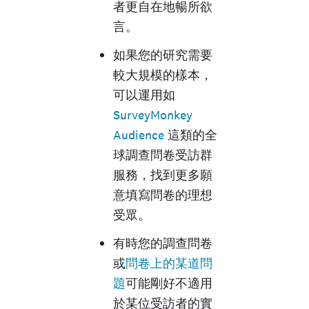
者更自在地暢所欲
言。
如果您的研究需要
較大規模的樣本，
可以運用如
SurveyMonkey
Audience
這類的全
球調查問卷受訪群
服務，找到更多願
意填寫問卷的理想
受眾。
有時您的調查問卷
或
問卷上的某道問
題
可能剛好不適用
於某位受訪者的實