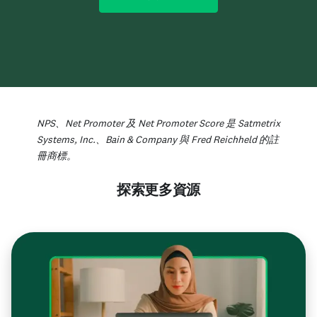
NPS、Net Promoter 及 Net Promoter Score 是 Satmetrix
Systems, Inc.、Bain & Company 與 Fred Reichheld 的註
冊商標。
探索更多資源