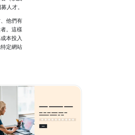
來招募人才。
才、他們有
徵者。這樣
部成本投入
他特定網站