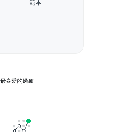
範本
者最喜愛的幾種