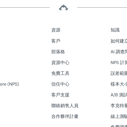
資源
知識
客戶
如何建
部落格
AI 調
資源中心
NPS 
免費工具
誤差範
ore (NPS)
信任中心
樣本大
客戶支援
A/B 
聯絡銷售人員
李克特
合作夥伴計畫
線上測