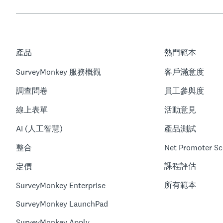
產品
熱門範本
SurveyMonkey 服務概觀
客戶滿意度
調查問卷
員工參與度
線上表單
活動意見
AI (人工智慧)
產品測試
整合
Net Promoter Sc
課程評估
定價
所有範本
SurveyMonkey Enterprise
SurveyMonkey LaunchPad
SurveyMonkey Apply