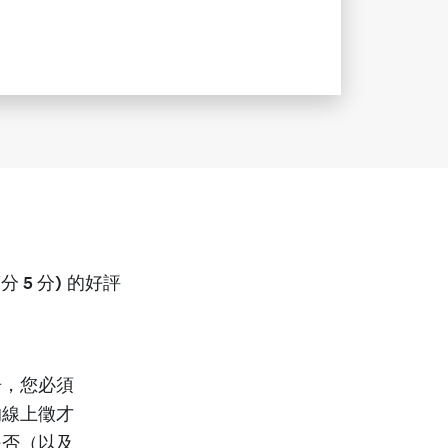
滿分 5 分)
的好評
告，您必須
的線上徵才
是否（以及