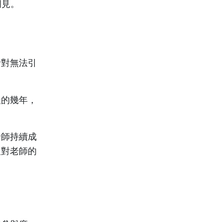
洞見。
針對無法引
後的幾年，
老師持續成
及對老師的