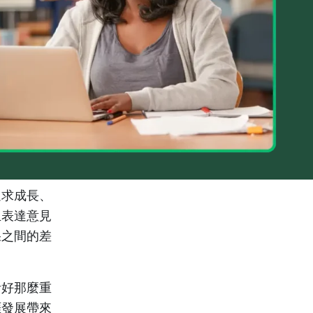
追求成長、
生表達意見
果之間的差
計好那麼重
涯發展帶來