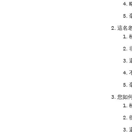
這名
您如