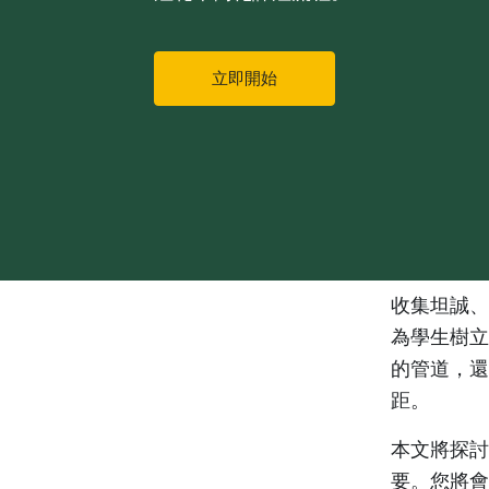
立即開始
收集坦誠、
為學生樹立
的管道，還
距。
本文將探討
要。您將會