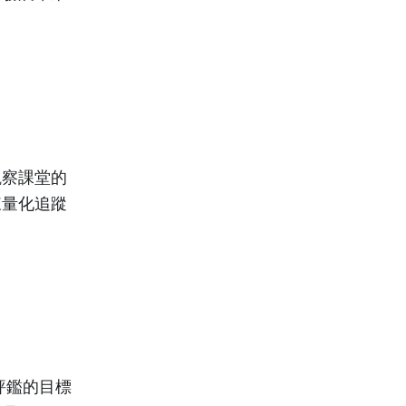
觀察課堂的
來量化追蹤
。
評鑑的目標