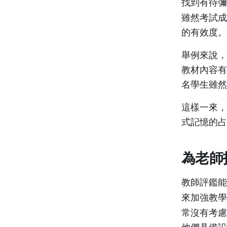
找到有待彌
雖然考試成
的有效度
舉例來說，
教材內容有
名學生雖
這樣一來，
式記憶的
為老師
教師評鑑能
來加強教學
常沒有考慮