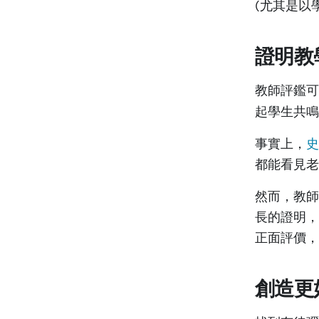
(尤其是以
證明教
教師評鑑可
起學生共
事實上，
史
都能看見
然而，教師
長的證明，
正面評價，
創造更