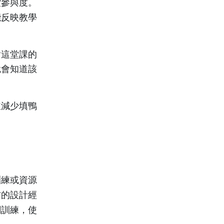
堂參與度。
能反映教學
對這堂課的
就會知道該
並減少填鴨
訓練或資源
材的設計經
關訓練，使