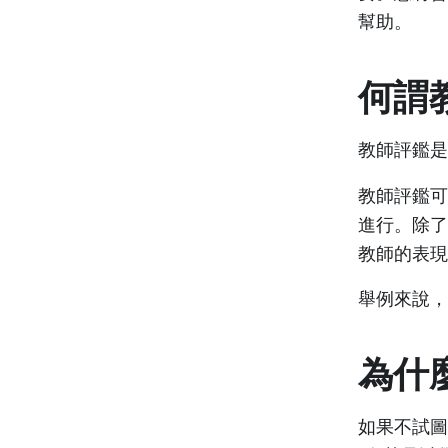
幫助。
何謂
教師評鑑是
教師評鑑可
進行。除了
教師的表現
舉例來說，
為什
如果不試圖