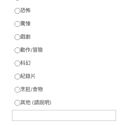
恐怖
驚悚
戲劇
動作/冒險
科幻
紀錄片
烹飪/食物
其他 (請說明)