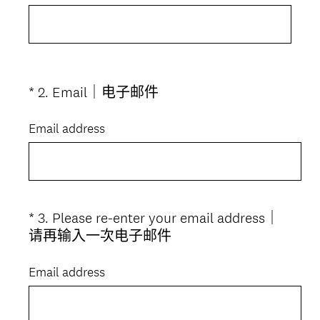
(
*
2
.
Email｜电子邮件
Question
必
Title
答
Email address
。
)
*
3
.
Please re-enter your email address｜
Question
(
请再输入一次电子邮件
Title
必
答
Email address
。
)