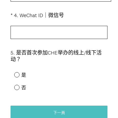
(
*
4
.
WeChat ID｜微信号
Question
必
Title
答
。
)
5
.
是否首次参加CHE举办的线上/线下活
Question
动？
Title
是
否
下一頁