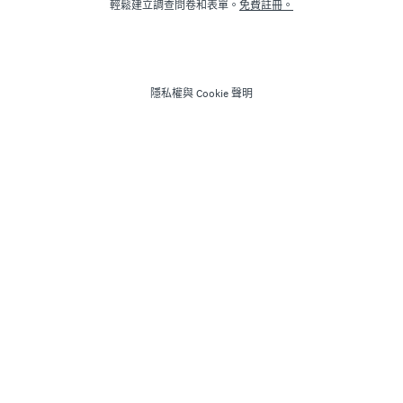
輕鬆建立調查問卷和表單。
免費註冊。
隱私權
與
Cookie 聲明