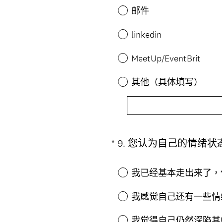
邮件
linkedin
MeetUp/EventBrit
其他（具体填写）
*
9
.
您认为自己的情绪状
Question
Title
我已经基本走出来了，
我感觉自己还有一些情
我觉得自己仍然深陷其