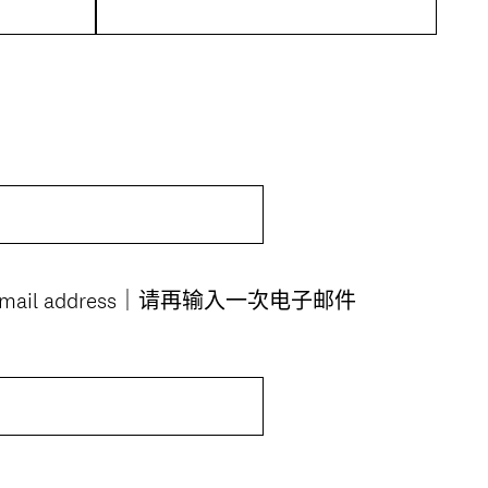
(
your email address｜请再输入一次电子邮件
必
答
。
)