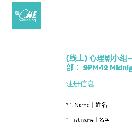
(线上) 心理剧小组-
部： 9PM-12 Mid
注册信息
(
*
1
.
Name｜姓名
Question
必
Title
答
*
First name｜名字
。