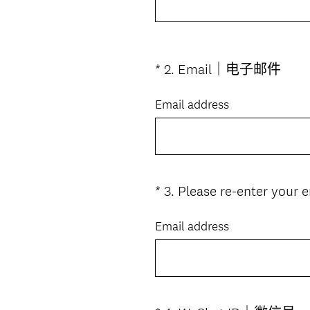
)
(
*
2
.
Email｜电子邮件
Question
必
Title
答
Email address
。
)
*
3
.
Please re-enter 
Question
Title
Email address