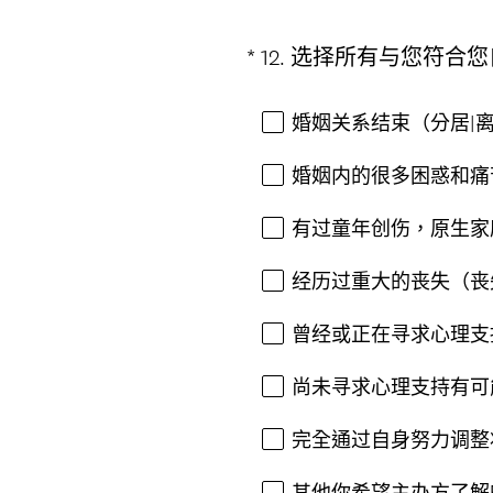
*
12
.
选择所有与您符合您
Question
Title
婚姻关系结束（分居|
婚姻内的很多困惑和痛
有过童年创伤，原生家
经历过重大的丧失（丧
曾经或正在寻求心理支
尚未寻求心理支持有可
完全通过自身努力调整
其他你希望主办方了解的