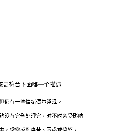
(
态更符合下面哪一个描述
必
答
但仍有一些情绪偶尔浮现。
。
)
绪没有完全处理完，时不时会受影响
中，常常感到痛苦、困惑或愤怒。