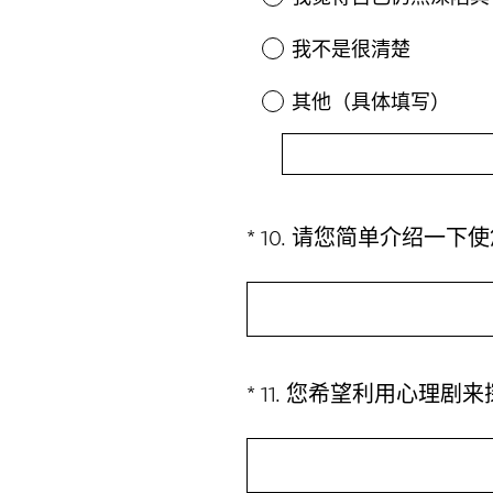
我不是很清楚
其他（具体填写）
*
10
.
请您简单介绍一下使
Question
Title
*
11
.
您希望利用心理剧来
Question
Title