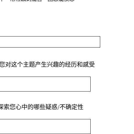
(
您对这个主题产生兴趣的经历和感受
必
答
。
)
(
探索您心中的哪些疑惑/不确定性
必
答
。