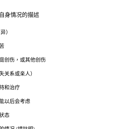
)
(
自身情况的描述
必
答
离异）
。
)
苦
庭创伤，或其他创伤
失关系或亲人）
持和治疗
能以后会考虑
状态
情况 (請註明)