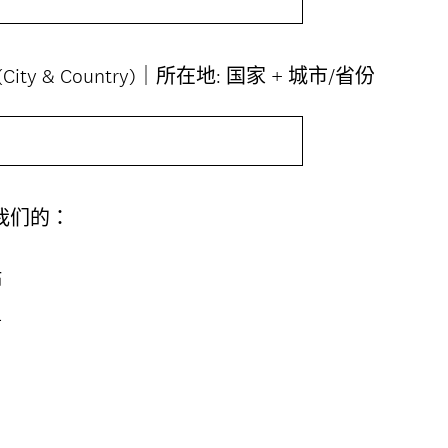
。
)
(
ion (City & Country)｜所在地: 国家 + 城市/省份
必
答
。
)
(
我们的：
必
答
站
。
)
信