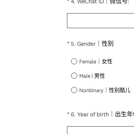
(
*
4
.
WeChat ID｜微信号:
Question
Title
)
(
*
5
.
Gender｜性别
Question
必
Title
答
Female｜女性
。
)
Male | 男性
Nonbinary｜性别酷儿
*
6
.
Year of birth｜出生年
Question
Title