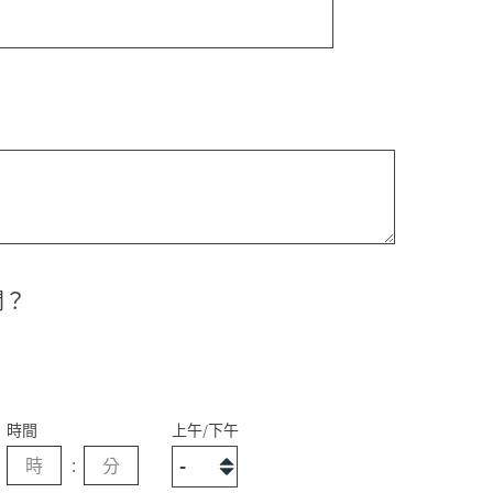
間？
時間
上午/下午