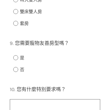
雙床雙人房
套房
9
.
您需要寵物友善房型嗎？
Question
Title
是
否
10
.
您有什麼特別要求嗎？
Question
Title