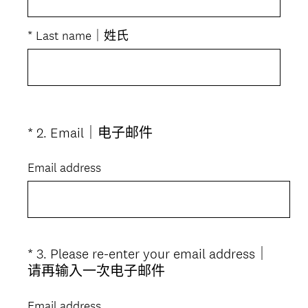
*
Last name｜姓氏
(
*
2
.
Email｜电子邮件
Question
必
Title
答
Email address
。
)
*
3
.
Please re-enter your email address｜
Question
(
请再输入一次电子邮件
Title
必
答
Email address