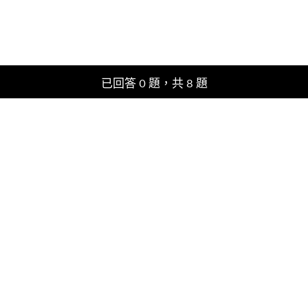
目前進度：
已回答 0 題，共 8 題