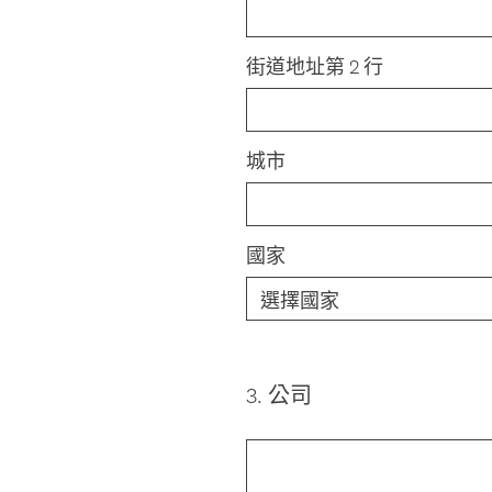
街道地址第 2 行
城市
國家
3
.
公司
Question
Title