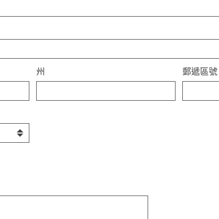
州
郵遞區號