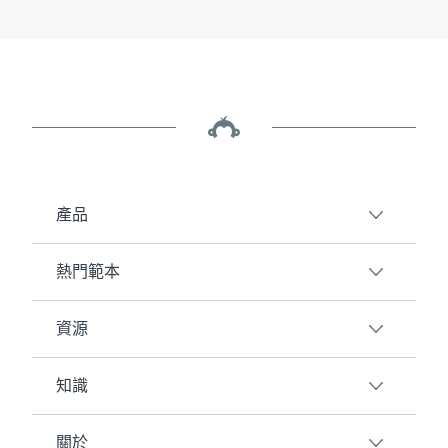
產品
熱門範本
概覽
調查問卷
資源
客戶滿意度
AI 調查問卷產生器
員工參與度
知識
客戶
線上表單
活動意見
部落格
關於
市場研究